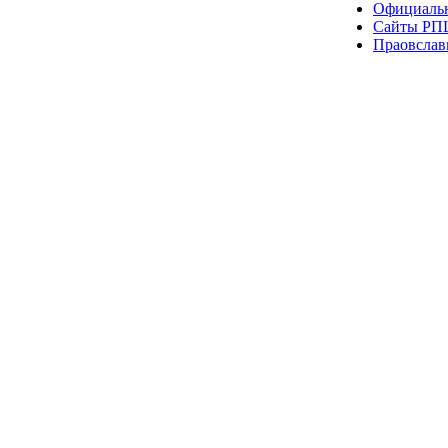
Официаль
Сайты РП
Праовслав