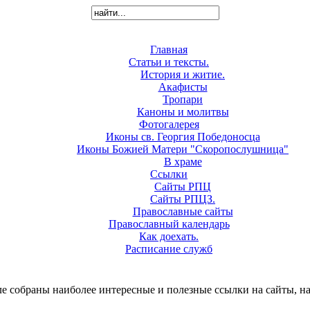
Главная
Статьи и тексты.
История и житие.
Акафисты
Тропари
Каноны и молитвы
Фотогалерея
Иконы св. Георгия Победоносца
Иконы Божией Матери "Скоропослушница"
В храме
Ссылки
Сайты РПЦ
Сайты РПЦЗ.
Православные сайты
Православный календарь
Как доехать.
Расписание служб
ле собраны наиболее интересные и полезные ссылки на сайты, на